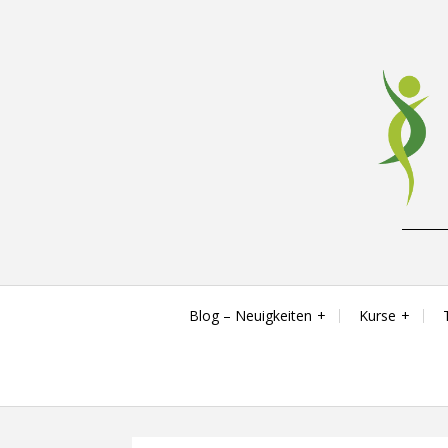
Skip
to
content
Reha-, Fitness- & Gesundheitstraining
Blog – Neuigkeiten
Kurse