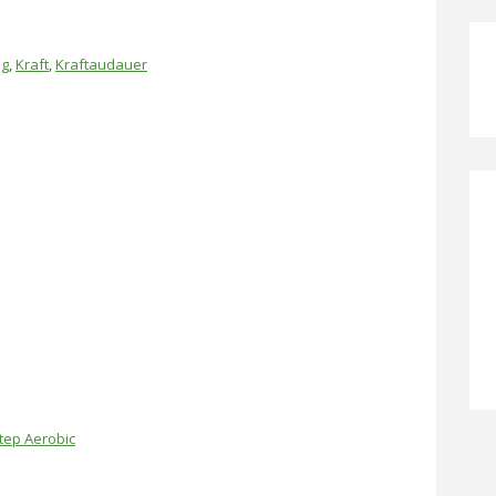
ng
,
Kraft
,
Kraftaudauer
tep Aerobic