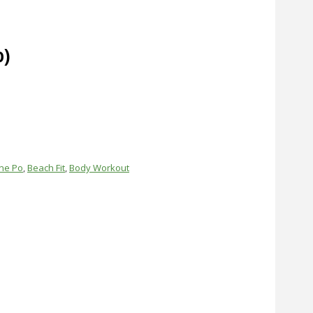
o)
ne Po
,
Beach Fit
,
Body Workout