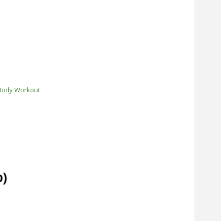
Body Workout
o)