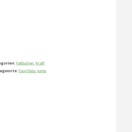
gorien:
Fatburner
,
Kraft
lagworte:
EasyStep
,
Jump