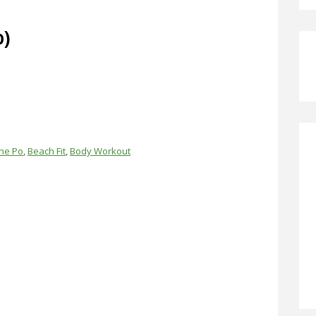
o)
ne Po
,
Beach Fit
,
Body Workout