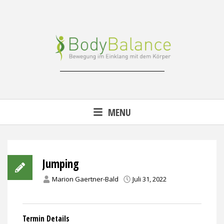
Skip
to
content
Reha-, Fitness- & Gesundheitstraining
MENU
Jumping
Marion Gaertner-Bald
Juli 31, 2022
Termin Details