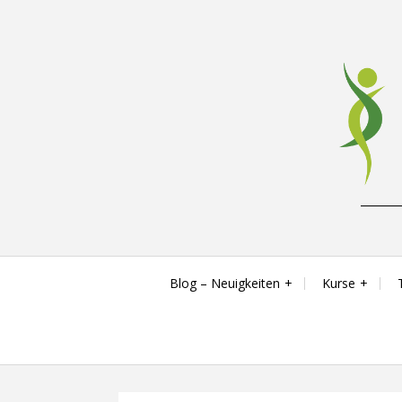
Skip
to
content
Reha-, Fitness- & Gesundheitstraining
Blog – Neuigkeiten
Kurse