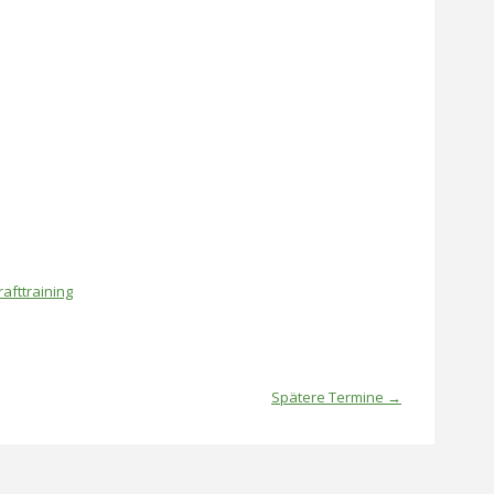
rafttraining
Spätere Termine
→