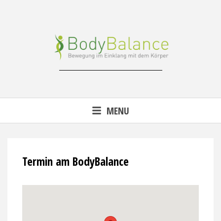
Skip
to
content
Reha-, Fitness- & Gesundheitstraining
MENU
Termin am
BodyBalance