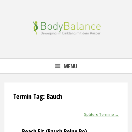
Skip
to
content
Reha-, Fitness- & Gesundheitstraining
MENU
Termin Tag:
Bauch
Spätere Termine
→
Beach Fit (Bauch Beine Po)