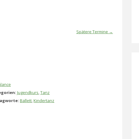
Spätere Termine
→
lance
gorien:
Jugendkurs
,
Tanz
lagworte:
Ballett
,
Kindertanz