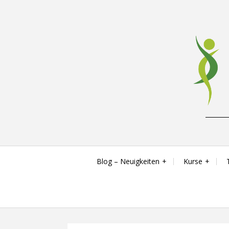
Skip
to
content
Reha-, Fitness- & Gesundheitstraining
Blog – Neuigkeiten
Kurse