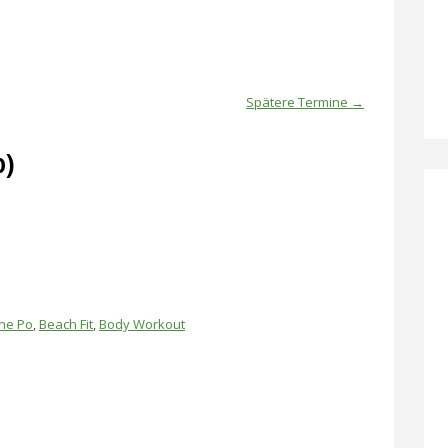
Spätere Termine
→
o)
ne Po
,
Beach Fit
,
Body Workout