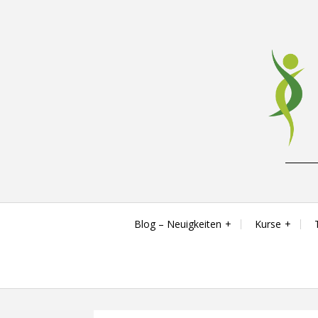
Skip
to
content
Reha-, Fitness- & Gesundheitstraining
Blog – Neuigkeiten
Kurse