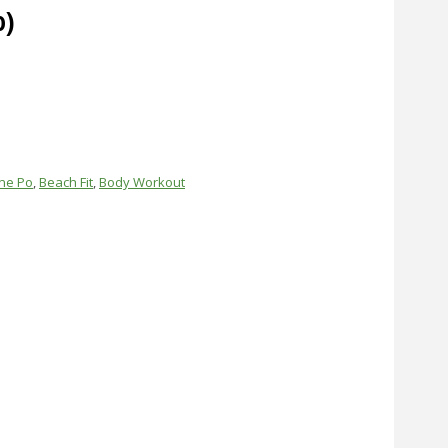
o)
ne Po
,
Beach Fit
,
Body Workout