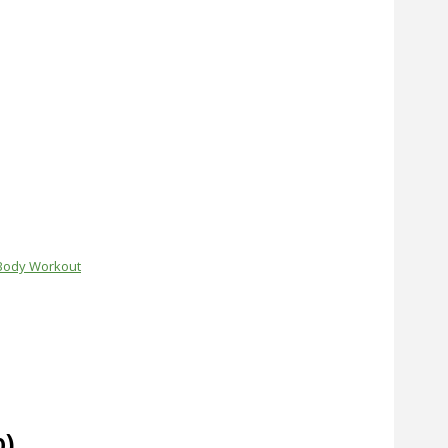
Body Workout
o)