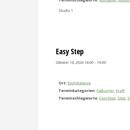
Studio 1
Easy Step
Oktober 14, 2026 18:00
–
19:00
Ort:
BodyBalance
Terminkategorien:
Fatburner
,
Kraft
Terminschlagworte:
EasyStep
,
Step
,
S