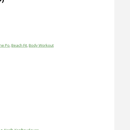
ne Po
,
Beach Fit
,
Body Workout
ng
,
Kraft
,
Kraftaudauer