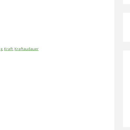
ng
,
Kraft
,
Kraftaudauer