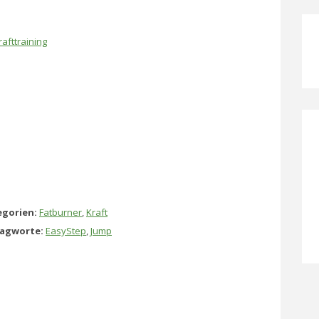
rafttraining
gorien:
Fatburner
,
Kraft
lagworte:
EasyStep
,
Jump