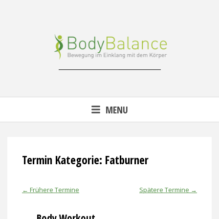
Skip
to
content
Reha-, Fitness- & Gesundheitstraining
MENU
Termin Kategorie:
Fatburner
←
Frühere Termine
Spätere Termine
→
Body Workout