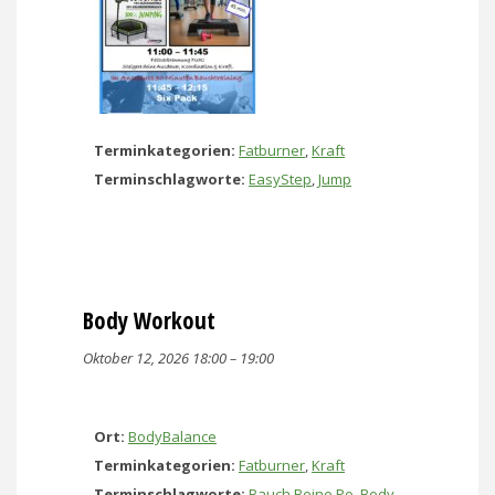
Terminkategorien:
Fatburner
,
Kraft
Terminschlagworte:
EasyStep
,
Jump
Body Workout
Oktober 12, 2026 18:00
–
19:00
Ort:
BodyBalance
Terminkategorien:
Fatburner
,
Kraft
Terminschlagworte:
Bauch Beine Po
,
Body