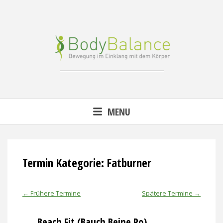
Skip
to
content
Reha-, Fitness- & Gesundheitstraining
MENU
Termin Kategorie:
Fatburner
←
Frühere Termine
Spätere Termine
→
Beach Fit (Bauch Beine Po)