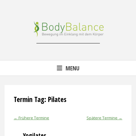
Skip
to
content
Reha-, Fitness- & Gesundheitstraining
MENU
Termin Tag:
Pilates
←
Frühere Termine
Spätere Termine
→
Yogilates