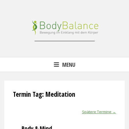
Skip
to
content
Reha-, Fitness- & Gesundheitstraining
MENU
Termin Tag:
Meditation
Spätere Termine
→
Body & Mind