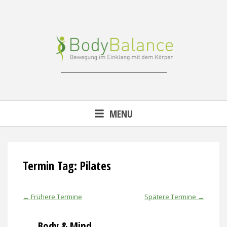
Skip
to
content
Reha-, Fitness- & Gesundheitstraining
MENU
Termin Tag:
Pilates
←
Frühere Termine
Spätere Termine
→
Body & Mind