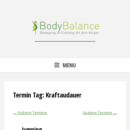
Skip
to
content
Reha-, Fitness- & Gesundheitstraining
MENU
Termin Tag:
Kraftaudauer
←
Frühere Termine
Spätere Termine
→
Jumping