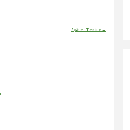
Spätere Termine
→
z