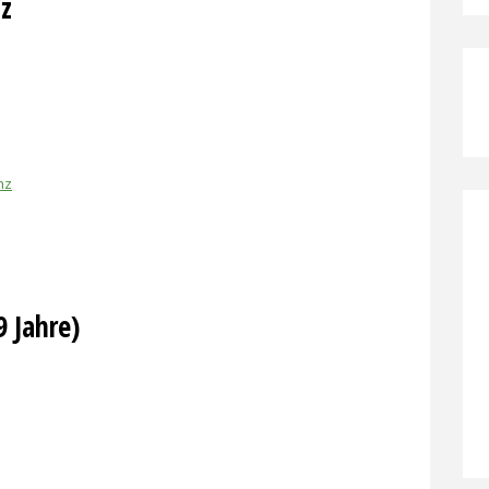
nz
nz
9 Jahre)