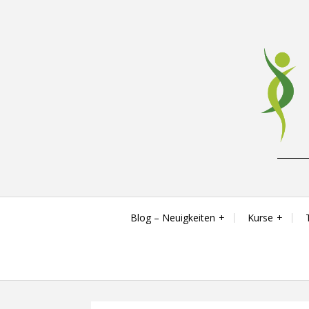
Skip
to
content
Reha-, Fitness- & Gesundheitstraining
Blog – Neuigkeiten
Kurse