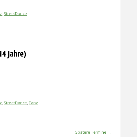
z
,
StreetDance
14 Jahre)
z
,
StreetDance
,
Tanz
Spätere Termine
→