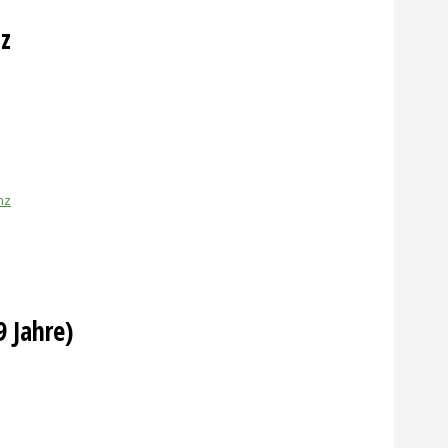
nz
nz
9 Jahre)