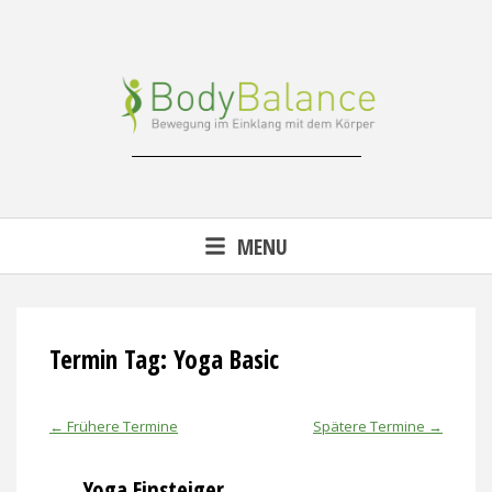
Skip
to
content
Reha-, Fitness- & Gesundheitstraining
MENU
Termin Tag:
Yoga Basic
←
Frühere Termine
Spätere Termine
→
Yoga Einsteiger