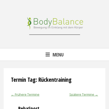
Skip
to
content
Reha-, Fitness- & Gesundheitstraining
MENU
Termin Tag:
Rückentraining
←
Frühere Termine
Spätere Termine
→
RehaSport