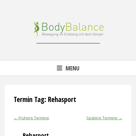
Skip
to
content
Reha-, Fitness- & Gesundheitstraining
MENU
Termin Tag:
Rehasport
←
Frühere Termine
Spätere Termine
→
Rehasport