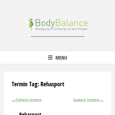
Skip
to
content
Reha-, Fitness- & Gesundheitstraining
MENU
Termin Tag:
Rehasport
←
Frühere Termine
Spätere Termine
→
Rehasport