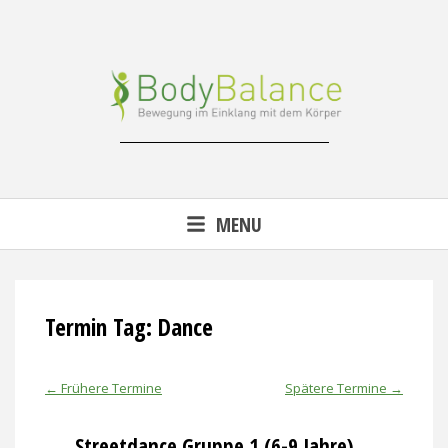
Skip
to
content
Reha-, Fitness- & Gesundheitstraining
MENU
Termin Tag:
Dance
←
Frühere Termine
Spätere Termine
→
Streetdance Gruppe 1 (6-9 Jahre)