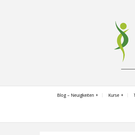
Skip
to
content
Reha-, Fitness- & Gesundheitstraining
Blog – Neuigkeiten
Kurse