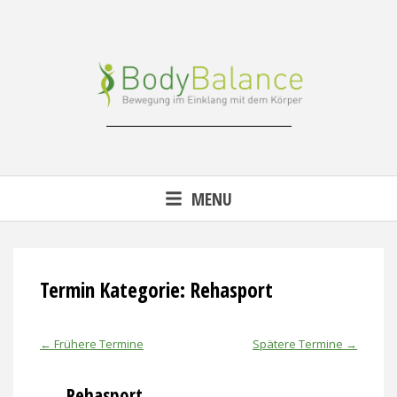
Skip
to
content
Reha-, Fitness- & Gesundheitstraining
MENU
Termin Kategorie:
Rehasport
←
Frühere Termine
Spätere Termine
→
Rehasport