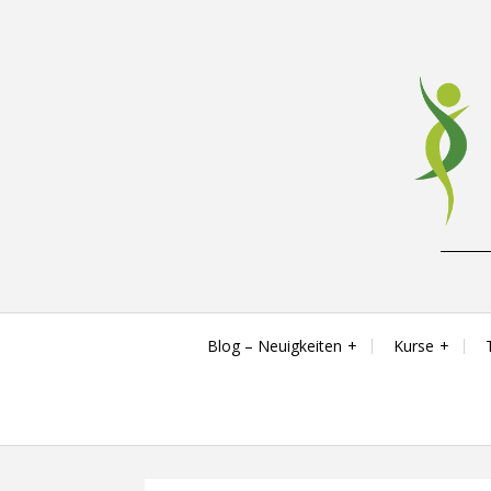
Skip
to
content
Reha-, Fitness- & Gesundheitstraining
Blog – Neuigkeiten
Kurse